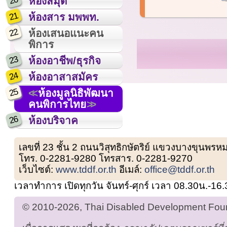
20
ห้องสมุด
21
ห้องสาร มพพท.
22
ห้องเสนอแนะคน
พิการ
23
ห้องอาชีพ/ธุรกิจ
24
ห้องอาสาสมัคร
25
ห้องมูลนิธิพัฒนา
คนพิการไทย
26
ห้องบริจาค
เลขที่ 23 ชั้น 2 ถนนวิสุทธิกษัตริย์ แขวงบางขุน
โทร. 0-2281-9280 โทรสาร. 0-2281-9270
เว็บไซต์:
www.tddf.or.th
อีเมล์:
office@tddf.or.th
เวลาทำการ เปิดทุกวัน จันทร์-ศุกร์ เวลา 08.30น.-16
© 2010-2026, Thai Disabled Development Found