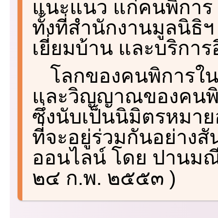
แนะแนว แก่คนพิการ แ
ทั้งที่สำนักงานมูลนิธ
เยี่ยมบ้าน และบริกา
โลกของคนพิการในยุค
และวิญญาณของคนพิก
ซึ่งนับเป็นนิมิตรหมา
ที่จะอยู่ร่วมกันอย่า
ออนไลน์ โดย ปานมณี
๒๔ ก.พ. ๒๕๕๓ )