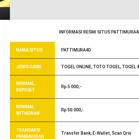
INFORMASI RESMI SITUS PATTIMURA4
NAMA SITUS
PATTIMURA4D
JENIS GAME
TOGEL ONLINE, TOTO TOGEL, TOGEL 
MINIMAL
Rp 5.000,-
DEPOSIT
MINIMAL
Rp 50.000,-
WITHDRAW
TRANSAKSI
Transfer Bank, E-Wallet, Scan Qris
PEMBAYARAN