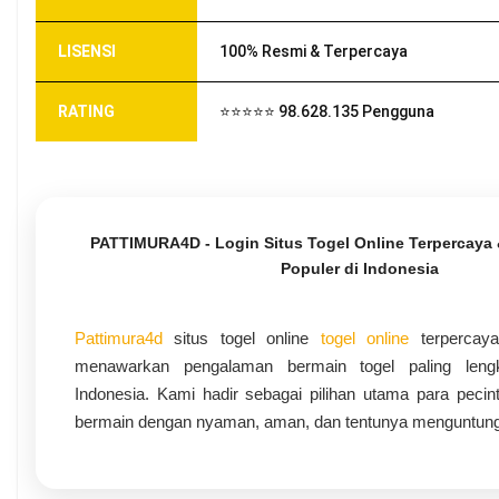
LISENSI
100% Resmi & Terpercaya
RATING
⭐⭐⭐⭐⭐ 98.628.135 Pengguna
PATTIMURA4D - Login Situs Togel Online Terpercaya 
Populer di Indonesia
Pattimura4d
situs togel online
togel online
terpercay
menawarkan pengalaman bermain togel paling len
Indonesia. Kami hadir sebagai pilihan utama para pecin
bermain dengan nyaman, aman, dan tentunya menguntun