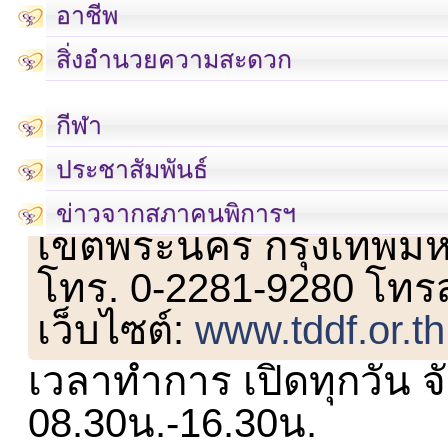
อาชีพ
สิ่งอำนวยความสะดวก
กีฬา
ประชาสัมพันธ์
เลขที่ 23 ชั้น 2 ถนนวิ
ข่าวจากสภาคนพิการฯ
เขตพระนคร กรุงเทพม
โทร. 0-2281-9280 โทร
เว็บไซต์:
www.tddf.or.th
เวลาทำการ เปิดทุกวัน จั
08.30น.-16.30น.