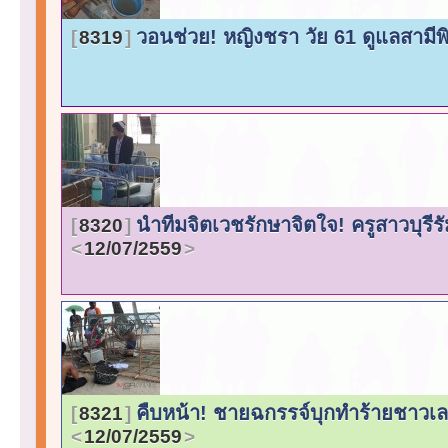
วอนช่วย! หญิงชรา วัย 61 ดูแลสาม
8319
นำทีมจิตเวชรักษาจิตใจ! ครูสาวบุรี
8320
12/07/2559
คืบหน้า! ชายฉกรรจ์บุกทำร้ายชาวเลห
8321
12/07/2559