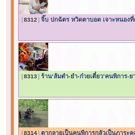
จิ๊บ ปกฉัตร หวิดตาบอด เจาะหนองที่
8312
ร้าน‘ส้มตำ-ยำ-ก๋วยเตี๋ยว’คนพิการ-ย
8313
ตากลายเป็นคนพิการกลัวเป็นภาระค
8314