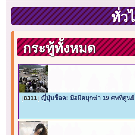
ทั่
กระทู้ทั้งหมด
ญี่ปุ่นช็อค! มือมีดบุกฆ่า 19 ศพที่ศู
8311