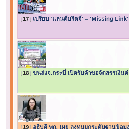
เปรียบ ‘แลนด์บริดจ์’ – ‘Missing Link’
17
ขนส่งจ.กระบี่ เปิดรับคำขอจัดสรรเงินค่
18
อธิบดี พก. เผย ลงทุนยกระดับฐานข้อม
19