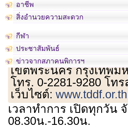
อาชีพ
สิ่งอำนวยความสะดวก
กีฬา
ประชาสัมพันธ์
เลขที่ 23 ชั้น 2 ถนนวิ
ข่าวจากสภาคนพิการฯ
เขตพระนคร กรุงเทพม
โทร. 0-2281-9280 โทร
เว็บไซต์:
www.tddf.or.th
เวลาทำการ เปิดทุกวัน จั
08.30น.-16.30น.