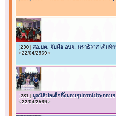
ศอ.บต. จับมือ อบจ. นราธิวาส เติมทัก
230
22/04/2569
มูลนิธิป่อเต็กตึ๊งมอบอุปกรณ์ประกอบอา
231
22/04/2569