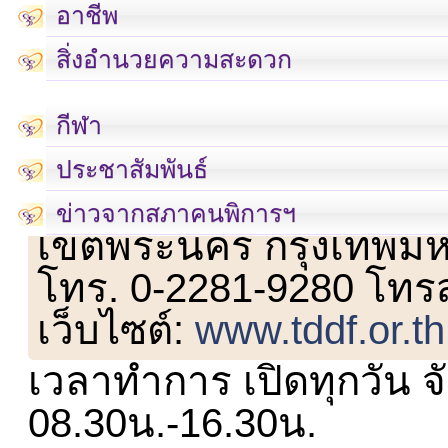
อาชีพ
สิ่งอำนวยความสะดวก
กีฬา
ประชาสัมพันธ์
เลขที่ 23 ชั้น 2 ถนนวิ
ข่าวจากสภาคนพิการฯ
เขตพระนคร กรุงเทพม
โทร. 0-2281-9280 โทร
เว็บไซต์:
www.tddf.or.th
เวลาทำการ เปิดทุกวัน จั
08.30น.-16.30น.