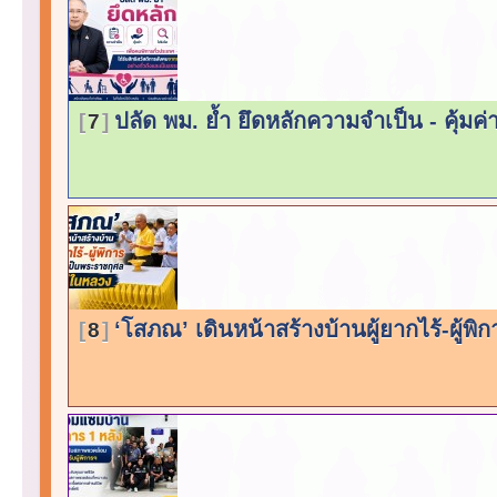
ปลัด พม. ย้ำ ยึดหลักความจำเป็น - คุ้มค่
7
‘โสภณ’ เดินหน้าสร้างบ้านผู้ยากไร้-ผู้พ
8