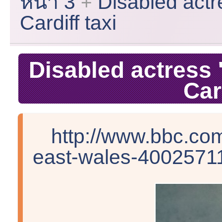
หน้า 3
Disabled actre
Cardiff taxi
Disabled actress '
Car
http://www.bbc.co
east-wales-40025711