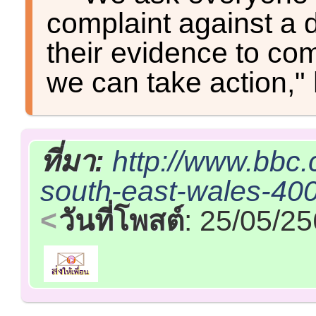
complaint against a dr
their evidence to com
we can take action,"
ที่มา:
http://www.bbc
south-east-wales-40
วันที่โพสต์
: 25/05/2