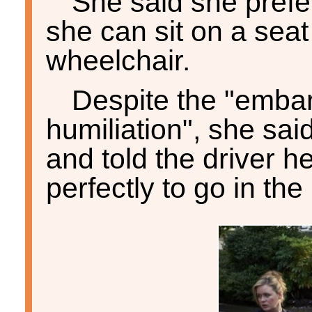
She said she prefe
she can sit on a seat
wheelchair.
Despite the "emba
humiliation", she sa
and told the driver h
perfectly to go in the