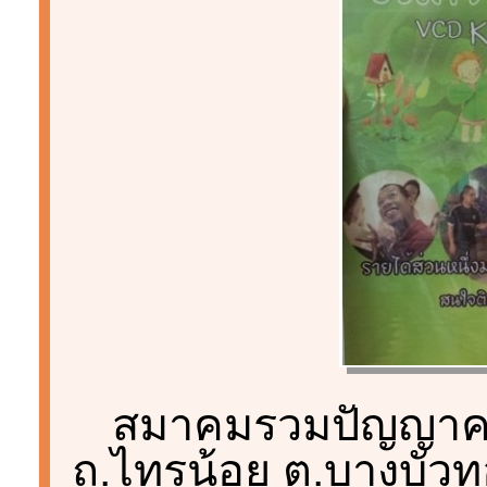
สมาคมรวมปัญญาคนพ
ถ.ไทรน้อย ต.บางบัวท