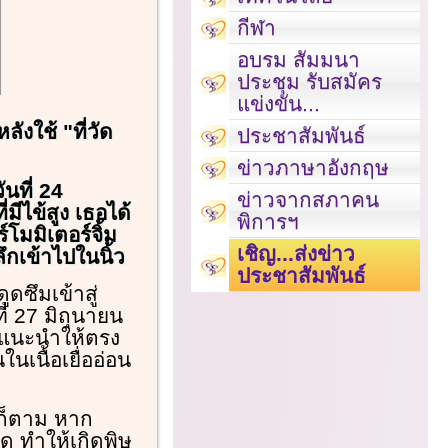
กีฬา
อบรม สัมมนา
ประชุม รับสมัคร
แข่งขัน...
ังใช้ "ที่วัด
ประชาสัมพันธ์
ข่าวภาษาอังกฤษ
นที่ 24
ข่าวจากสภาคน
มีไข้สูง เธอได้
พิการฯ
์โมมิเตอร์จิ้ม
เชิญ...ส่งข่าว
ึกเข้าไปในนิ้ว
ประชาสัมพันธ์
ูดซึมเข้าสู่
ี่ 27 มิถุนายน
คำแนะนำให้ตรง
เนื้อเยื่ออ่อน
รก็ตาม หาก
ด ทำให้เกิดพิษ