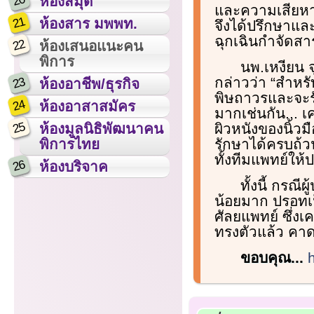
20
ห้องสมุด
และความเสียหา
21
ห้องสาร มพพท.
จึงได้ปรึกษาแล
ฉุกเฉินกำจัดสา
22
ห้องเสนอแนะคน
พิการ
นพ.เหงียน 
กล่าวว่า “สำหร
23
ห้องอาชีพ/ธุรกิจ
พิษถาวรและจะร
24
ห้องอาสาสมัคร
มากเช่นกัน... 
25
ผิวหนังของนิ้วม
ห้องมูลนิธิพัฒนาคน
รักษาได้ครบถ้ว
พิการไทย
ทั้งทีมแพทย์ให้
26
ห้องบริจาค
ทั้งนี้ กรณ
น้อยมาก ปรอทเป็
ศัลยแพทย์ ซึ่ง
ทรงตัวแล้ว คาด
ขอบคุณ...