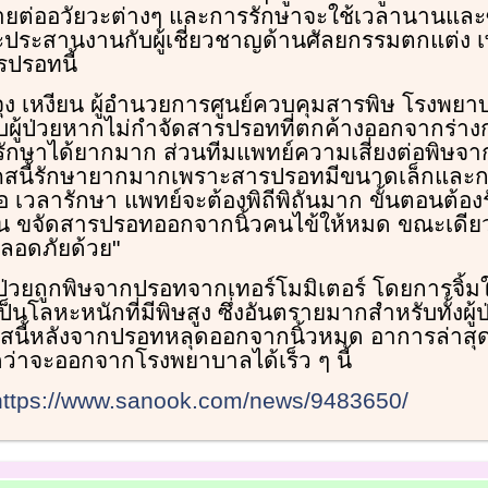
ยต่ออวัยวะต่างๆ และการรักษาจะใช้เวลานานและซ
ะประสานงานกับผู้เชี่ยวชาญด้านศัลยกรรมตกแต่ง เพ
รปรอทนี้
จุง เหงียน ผู้อำนวยการศูนย์ควบคุมสารพิษ โรงพ
ับผู้ป่วยหากไม่กำจัดสารปรอทที่ตกค้างออกจากร่าง
ักษาได้ยากมาก ส่วนทีมแพทย์ความเสี่ยงต่อพิษจา
เคสนี้รักษายากมากเพราะสารปรอทมีขนาดเล็กและกร
ือ เวลารักษา แพทย์จะต้องพิถีพิถันมาก ขั้นตอนต้อ
น ขจัดสารปรอทออกจากนิ้วคนไข้ให้หมด ขณะเดียวก
ปลอดภัยด้วย"
ีผู้ป่วยถูกพิษจากปรอทจากเทอร์โมมิเตอร์ โดยการจิ้ม
นโลหะหนักที่มีพิษสูง ซึ่งอันตรายมากสำหรับทั้งผู้
เคสนี้หลังจากปรอทหลุดออกจากนิ้วหมด อาการล่าสุดข
ว่าจะออกจากโรงพยาบาลได้เร็ว ๆ นี้
https://www.sanook.com/news/9483650/