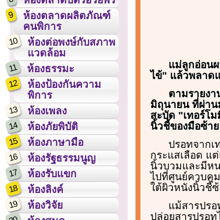
9
ห้องตลาดผลิตภัณฑ์
คนพิการ
10
ห้องต่อพงษ์กับสภาพ
แวดล้อม
แม่ลูกอ่อนผ
11
ห้องธรรมะ
ไข้" แล้วพลาดแ
12
ห้องป้องกันความ
ตามรายงานพ
พิการ
มิถุนายน ที่ผ่า
13
ห้องเพลง
สะบัด "เทอร์โมม
14
นิ้วชี้ของมือซ้
ห้องภัยพิบัติ
15
ห้องภาษามือ
ปรอทจากเทอร์
กระแสเลือด แต่เ
16
ห้องรัฐธรรมนูญ
นิ้วบวมและมีหน
17
ห้องรับแขก
ไปที่ศูนย์ควบค
ใต้ผิวหนังนิ้วชี้ซ
18
ห้องลิงค์
19
ห้องวิจัย
แม้สารปรอท
ปล่อยสารปรอทไว