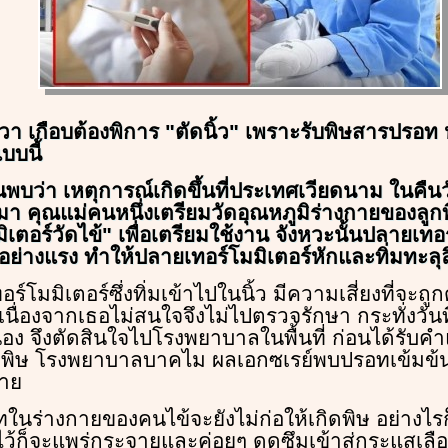
วา เกือบต้องพิการ "ตัดนิ้ว" เพราะรับพิษสารปรอท หล
บบนี้
บว่า เหตุการณ์เกิดขึ้นที่ประเทศเวียดนาม ในคืนวั
นมา คุณแม่คนหนึ่งเตรียมวัดอุณหภูมิร่างกายของลูกที่
ิเตอร์วัดไข้" เพื่อเตรียมใช้งาน จังหวะนั้นปลายเทอร
ายอย่างแรง ทำให้ปลายเทอร์โมมิเตอร์หักและทิ่มทะลุล
โมมิเตอร์ซึ่งทิ่มเข้าไปในนิ้ว มีความเสี่ยงที่จะถูกด
นื่องจากเธอไม่สนใจจึงไม่ไปตรวจรักษา กระทั่งวันท
อง จึงตัดสินใจไปโรงพยาบาลในพื้นที่ ก่อนได้รับ
ุมพิษ โรงพยาบาลบาคไม ผลเอกซเรย์พบปรอทเข้มข้นใน
้าย
ในร่างกายของคนไข้จะยังไม่ก่อให้เกิดพิษ อย่างไ
้ก็จะแพร่กระจายและค่อยๆ ดูดซึมเข้าสู่กระแสเลือ