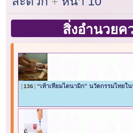
สะดวก
หน้า 10
สิ่งอำนวย
“เท้าเทียมไดนามิก” นวัตกรรมไทยใ
136