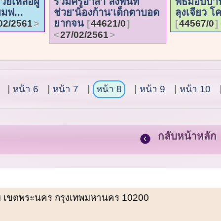
ช่วยเหลือผู้
ร่วมครูอาสา ลงพื้นที่
พิธีมอบบ้าน
มฟ...
ช่วย'น้องก้าน'เด็กตาบอด
ลุงเจียว โ
ยากจน
02/2561
44621/0
44567/0
27/02/2561
หน้า 6
หน้า 7
หน้า 8
หน้า 9
หน้า 10
กลับหน้าหลัก
พรหม เขตพระนคร กรุงเทพมหานคร 10200