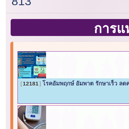
813
การแ
โรคอัมพฤกษ์ อัมพาต รักษาเร็ว ลด
12181