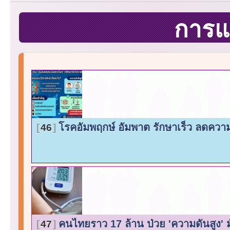
การแ
โรคอัมพฤกษ์ อัมพาต รักษาเร็ว ลดควา
46
คนไทยราว 17 ล้าน ป่วย 'ความดันสูง' มั
47