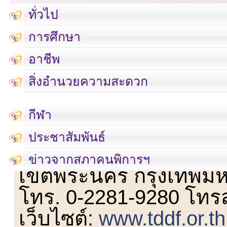
ทั่วไป
การศึกษา
อาชีพ
สิ่งอำนวยความสะดวก
กีฬา
ประชาสัมพันธ์
เลขที่ 23 ชั้น 2 ถนนวิ
ข่าวจากสภาคนพิการฯ
เขตพระนคร กรุงเทพม
โทร. 0-2281-9280 โทร
เว็บไซต์:
www.tddf.or.th