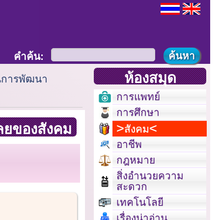
คำค้น:
ห้องสมุด
วนการพัฒนา
การแพทย์
การศึกษา
เลยของสังคม
สังคม
อาชีพ
กฎหมาย
สิ่งอำนวยความ
สะดวก
เทคโนโลยี
เรื่องน่าอ่าน