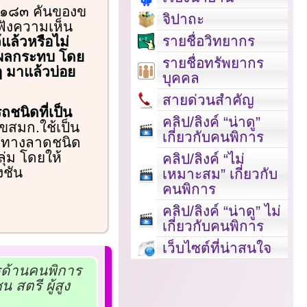
 ๓๑๘๓ คันของข
จิปาถะ
ฟังความเห็น
รายชื่อวิทยากร
แล้วหรือไม่
ับผลกระทบ โดย
รายชื่อทรัพยากร
ๆ มาแล้วบ่อย
บุคคล
สายด่วนสำคัญ
ถชนิดที่เป็น
คลิป/ลิงค์ “น่าดู”
้ขสมก.ใช้เป็น
เกี่ยวกับคนพิการ
้งทางลาดชนิด
ุ่ม โดยให้
คลิป/ลิงค์ “ไม่
งชัน
เหมาะสม” เกี่ยวกับ
คนพิการ
คลิป/ลิงค์ “น่าดู” ไม่
เกี่ยวกับคนพิการ
เว็บไซต์ที่น่าสนใจ
รด้านคนพิการ
ตรี ผู้สูง