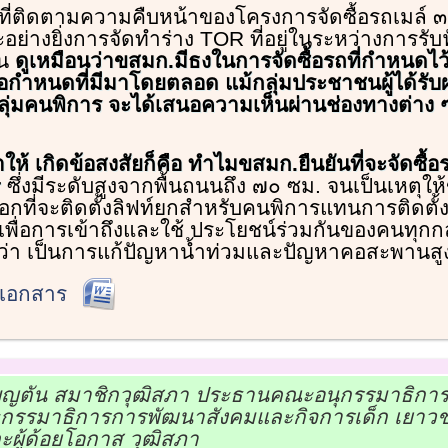
ที่ติดตามความคืบหน้าของโครงการจัดซื้อรถเมล์
ย่างยิ่งการจัดทำร่าง TOR ที่อยู่ในระหว่างการรับ
้น
ดูเหมือนว่าขสมก.มีธงในการจัดซื้อรถที่กำหนดไว้
้อกำหนดที่มีมาโดยตลอด แม้กลุ่มประชาชนผู้ได้ร
กลุ่มคนพิการ จะได้เสนอความเห็นผ่านช่องทางต่าง 
ำให้ เกิดข้อสงสัยก็คือ ทำไมขสมก.ยืนยันที่จะจัดซื้อร
r
ซึ่งมีระดับสูงจากพื้นถนนถึง ๗๐ ซม. จนเป็นเหตุให
ือกที่จะติดตั้งลิฟท์ยกสำหรับคนพิการแทนการติดตั
้เพื่อการเข้าถึงและใช้ ประโยชน์ร่วมกันของคนทุกกล
กว่า เป็นการแก้ปัญหาน้ำท่วมและปัญหาคอสะพานสู
ดเอกสาร
ุญตัน สมาชิกวุฒิสภา ประธานคณะอนุกรรมาธิกา
รมาธิการการพัฒนาสังคมและกิจการเด็ก เยาวชน ส
ะผู้ด้อยโอกาส วุฒิสภา