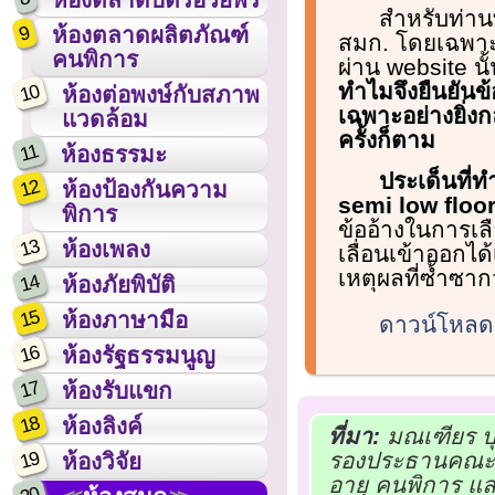
สำหรับท่าน
9
ห้องตลาดผลิตภัณฑ์
สมก. โดยเฉพาะอ
คนพิการ
ผ่าน website นั
ทำไมจึงยืนยันข
10
ห้องต่อพงษ์กับสภาพ
เฉพาะอย่างยิ่ง
แวดล้อม
ครั้งก็ตาม
11
ห้องธรรมะ
ประเด็นที่ท
12
ห้องป้องกันความ
semi low floo
พิการ
ข้ออ้างในการเล
13
ห้องเพลง
เลื่อนเข้าออกได
เหตุผลที่ซ้ำซา
14
ห้องภัยพิบัติ
15
ห้องภาษามือ
ดาวน์โหล
16
ห้องรัฐธรรมนูญ
17
ห้องรับแขก
18
ห้องลิงค์
ที่มา:
มณเฑียร บ
19
รองประธานคณะกร
ห้องวิจัย
อายุ คนพิการ แล