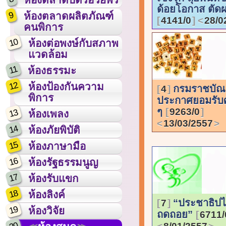
ด้อยโอกาส ตัดผ
9
ห้องตลาดผลิตภัณฑ์
4141/0
28/0
คนพิการ
10
ห้องต่อพงษ์กับสภาพ
แวดล้อม
11
ห้องธรรมะ
12
ห้องป้องกันความ
กรมราชบัณฑ
4
พิการ
ประกาศยอมรับศ
ๆ
9263/0
13
ห้องเพลง
13/03/2557
14
ห้องภัยพิบัติ
15
ห้องภาษามือ
16
ห้องรัฐธรรมนูญ
17
ห้องรับแขก
18
ห้องลิงค์
“ประชาธิปไ
7
19
ห้องวิจัย
ถดถอย”
6711/