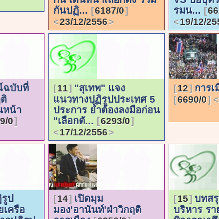
กันปฏิ...
รมน...
6187/0
66
23/12/2556
19/12/25
ฉบับที่
"สุเทพ" แจง
การเ
11
12
ติ
แนวทางปฏิรูปประเทศ 5
6690/0
นหน้า
ประการ ย้ำต้องลงมือก่อน
"เลือกตั...
9/0
6293/0
17/12/2556
รูป
เปิดมุม
บทสรุ
14
15
เครือ
มอง'อานันท์'ฝ่าวิกฤติ
บริหาร ร