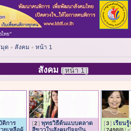
สมุด
สังคม
หน้า 1
สังคม
หน้า 1
บัติการ
พุทธวิธีต้นแบบตลาด
เรียนร
2
3
ช่วยเหลือผู้
สีขาวในสังคมปัจจุบัน
7498/0