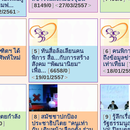
มฟ...
8149/0
27/03/2557
2/2561
ิตฯ ได้
ทันสื่อล้อเลียนคน
คนพิกา
5
6
ัพท์ใหม่
พิการ สื่อ...กับการสร้าง
ถึงข้อมูลข
สังคม “พัฒนานิยม”
เท่าเทียม
เพื่อ...
6658/0
18/01/25
19/01/2557
ตยกำลัง
สมัชชาปกป้อง
รู้ลึกเรื
8
9
ประชาธิปไตย "คนเท่า
รัฐธรรมนูญ.
0
กัน เดินหน้าเลือกตั้ง ร่วม
VS ปิยบุตร