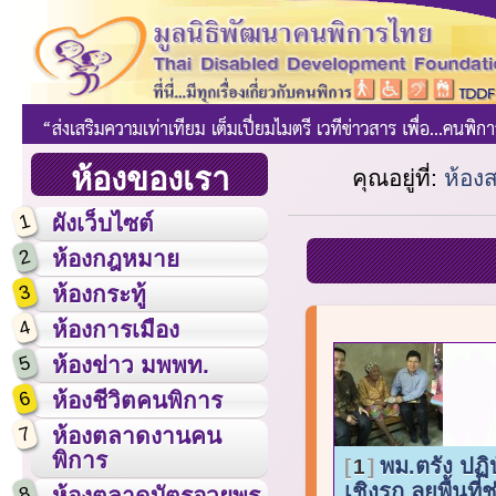
ห้องของเรา
คุณอยู่ที่:
ห้อง
1
ผังเว็บไซต์
2
ห้องกฎหมาย
3
ห้องกระทู้
4
ห้องการเมือง
5
ห้องข่าว มพพท.
6
ห้องชีวิตคนพิการ
7
ห้องตลาดงานคน
พิการ
พม.ตรัง ปฏิ
1
เชิงรุก ลุยพื้นที่
8
ห้องตลาดบัตรอวยพร