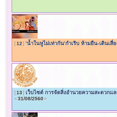
'น้ำในหูไม่เท่ากัน'กำเริบ ห้ามยืน-เดินเสี
12
เว็บไซต์ การจัดสิ่งอำนวยความสะดวกแ
13
31/08/2560