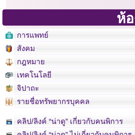
ห้
การแพทย์
สังคม
กฎหมาย
เทคโนโลยี
จิปาถะ
รายชื่อทรัพยากรบุคคล
คลิป/ลิงค์ “น่าดู” เกี่ยวกับคนพิการ
เลขที่ 23 ชั้น 2 ถนนวิ
คลิป/ลิงค์ “น่าดู” ไม่เกี่ยวกับคนพิการ