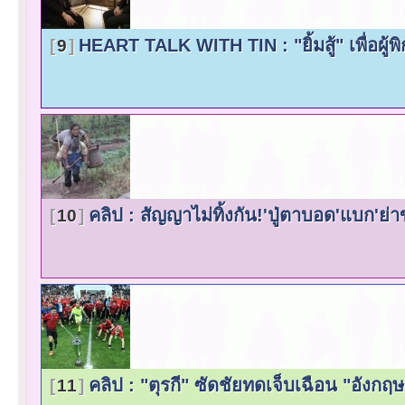
HEART TALK WITH TIN : "ยิ้มสู้" เพื่อผู้
9
คลิป : สัญญาไม่ทิ้งกัน!'ปู่ตาบอด'แบก'ย่
10
คลิป : "ตุรกี" ซัดชัยทดเจ็บเฉือน "อังกฤ
11