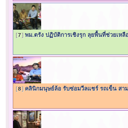
พม.ตรัง ปฏิบัติการเชิงรุก ลุยพื้นที่ช่วยเห
7
คลินิกมนุษย์ล้อ รับซ่อมวีลแชร์ รถเข็น สา
8