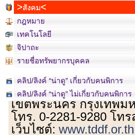
สังคม
กฎหมาย
เทคโนโลยี
จิปาถะ
รายชื่อทรัพยากรบุคคล
คลิป/ลิงค์ “น่าดู” เกี่ยวกับคนพิการ
เลขที่ 23 ชั้น 2 ถนนวิ
คลิป/ลิงค์ “น่าดู” ไม่เกี่ยวกับคนพิการ
เขตพระนคร กรุงเทพม
โทร. 0-2281-9280 โทร
เว็บไซต์:
www.tddf.or.th