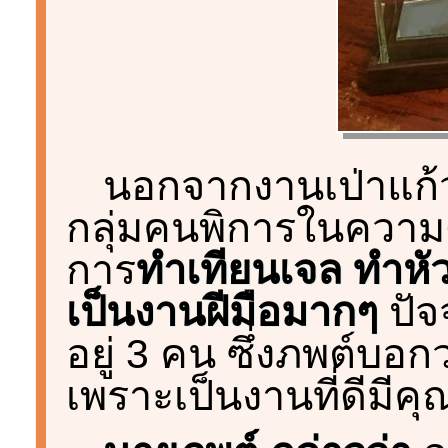
นอกจากงานเป่าแก้
กลุ่มคนพิการในความด
การ
ทำเทียนเจล ทำหัวใ
เป็นงานฝีมือมากๆ
ปัจจ
อยู่ 3 คน ซึ่งภพต์บอ
เพราะเป็นงานที่ดีมีค