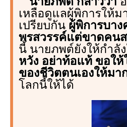
นายภพต์ กล่าวว่า
อ
เหลือดูแลผู้พิการให้ม
เปรียบกัน
ผู้พิการบา
พรสวรรค์แต่ขาดคนสน
นี้ นายภพต์ยังให้กำลัง
หวัง อย่าท้อแท้ ขอให
ของชีวิตตนเองให้มากท
โลกนี้ให้ได้