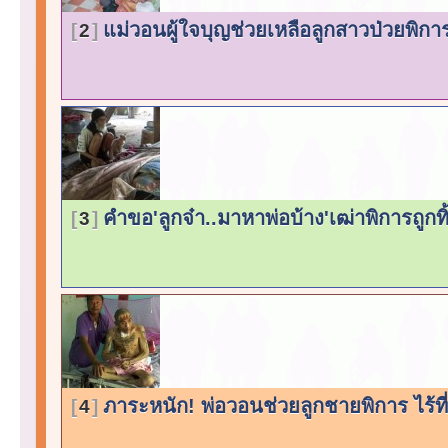
แม่วอนผู้ใจบุญช่วยเหลือลูกสาวป่วยพิก
2
คำขอ'ลูกจ๋า..มาหาพ่อบ้าง'เฒ่าพิการถูกทิ
3
ภาระหนัก! พ่อวอนช่วยลูกชายพิการ ไร้ที่
4