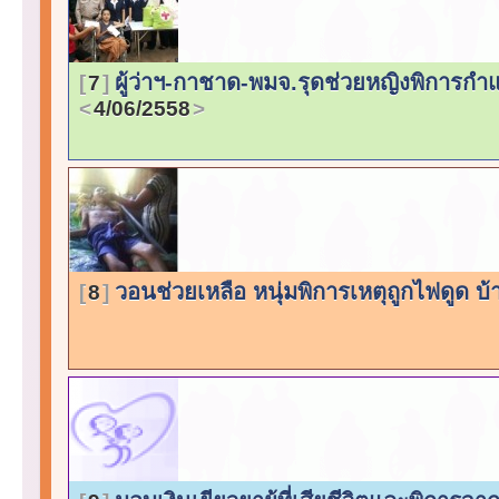
ผู้ว่าฯ-กาชาด-พมจ.รุดช่วยหญิงพิการกำ
7
4/06/2558
วอนช่วยเหลือ หนุ่มพิการเหตุถูกไฟดูด
8