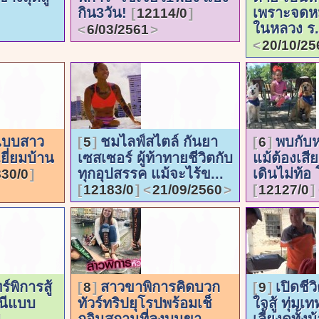
กิน3วัน!
เพราะจดห
12114/0
ในหลวง ร
6/03/2561
20/10/25
แบบสาว
ชมไลฟ์สไตล์ กันยา
พบกับห
5
6
ยี่ยมบ้าน
เซสเซอร์ ผู้ท้าทายชีวิตกับ
แม้ต้องเสี
ทุกอุปสรรค แม้จะไร้ข...
เดินไม่ท้อ 
30/0
12183/0
21/09/2560
12127/0
์พิการสู้
สาวขาพิการคิดบวก
เปิดชี
8
9
ินีแบบ
ทัวร์ทริปยุโรปพร้อมเช็
ใจสู้ ทุ่ม
กอินสถานที่ลงบนขา
เลี้ยงดูทั้ง