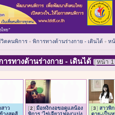
ชีวิตคนพิการ
พิการทางด้านร่างกาย - เดินได้
หน
ิการทางด้านร่างกาย - เดินได้
หน้า 1
าสาว
มือหงิกงอขอดูแลน้อง
สาวพิก
2
3
้างสุดสู้
พิการ 'ไข่เจียว1ฟอง'แบ่ง
ตาย-เป็นหน