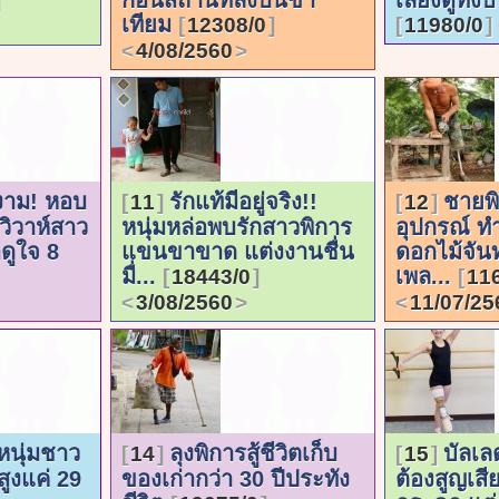
เทียม
12308/0
11980/0
4/08/2560
จงาม! หอบ
รักแท้มีอยู่จริง!!
ชายพิ
11
12
วิวาห์สาว
หนุ่มหล่อพบรักสาวพิการ
อุปกรณ์ ทำ
ดูใจ 8
แขนขาขาด แต่งงานชื่น
ดอกไม้จัน
มื่...
เพล...
18443/0
11
3/08/2560
11/07/25
! หนุ่มชาว
ลุงพิการสู้ชีวิตเก็บ
บัลเลต
14
15
สูงแค่ 29
ของเก่ากว่า 30 ปีประทัง
ต้องสูญเส