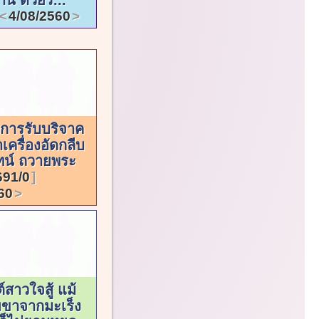
4/08/2560
การรับบริจาค
เครื่องอัดกลีบ
ทน์ ถวายพระ
691/0
60
์สาวใจสู้ แม้
ียขาจากมะเร็ง