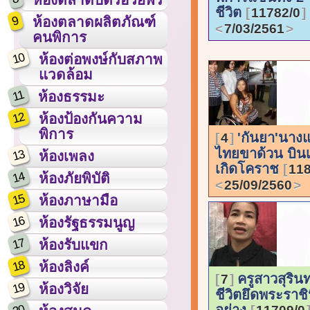
ชีวิต
11782/0
9
ห้องตลาดผลิตภัณฑ์
7/03/2561
คนพิการ
10
ห้องต่อพงษ์กับสภาพ
แวดล้อม
11
ห้องธรรมะ
12
ห้องป้องกันความ
พิการ
'กันยา'นาง
4
ไทยขาด้วน บินเ
13
ห้องเพลง
เกิดโคราช
118
14
ห้องภัยพิบัติ
25/09/2560
15
ห้องภาษามือ
16
ห้องรัฐธรรมนูญ
17
ห้องรับแขก
18
ห้องลิงค์
ครูสาวสุรินทร
7
19
ห้องวิจัย
ชีวิตยึดพระราช
อย่าง