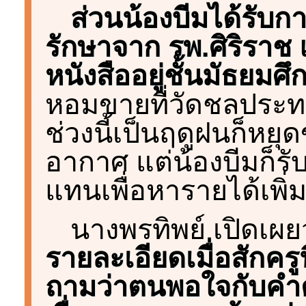
ส่วนน้องบีมได้รับ
รักษาจาก รพ.ศิริราช 
หนังสืออยู่ชั้นมัธยมศึก
หอมขายที่วัดชลประทา
ช่วงนี้เป็นฤดูฝนก็ห
อากาศ แต่น้องบีมก็รับ
แทนเพื่อหารายได้เพิ่
นางพรทิพย์ เปิดเผย
รายละเอียดเมื่อสักครูนี
ถามว่าตนพอใจกับคำตั