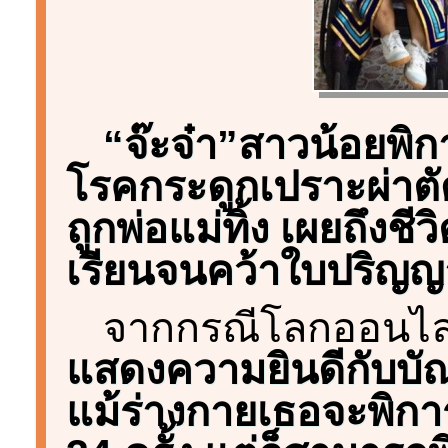
“จ๊ะจ๋า”สาวน้อยพิก
โรคกระดูกเปราะผ่าตัดถ
ถูกพ่อแม่ทิ้ง เผยถึงชี
เรียนจนคว้าใบปริญญ
จากกรณีโลกออนไลน
แสดงความยินดีกับบัณ
แม้ร่างกายเธอจะพิกา