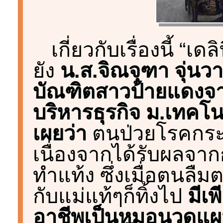
เกี่ยวกับเรื่องนี้ “
ยัง
น.ส.จิณจุฑา จุ่นวาท
บัณฑิตสาวป้ายแดง
บริหารธุรกิจ ม.เทคโน
เผยว่า
ตนป่วยโรคกระดู
เนื่องจากได้รับผลจาก
ทำแท้ง ซึ่งเมื่อตนลืม
กับแม่แท้ๆก็ทิ้งไป
มีเพ
อาชีพเป็นหมอนวดแผน