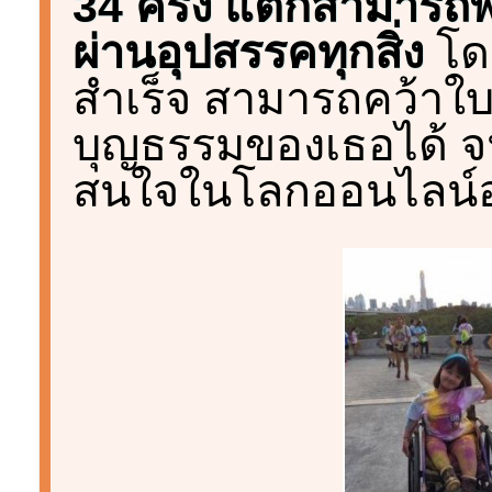
34 ครั้ง แต่ก็สามารถ
ผ่านอุปสรรคทุกสิ่ง
โด
สำเร็จ สามารถคว้าใ
บุญธรรมของเธอได้ จน
สนใจในโลกออนไลน์อย