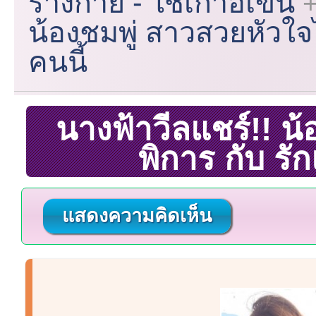
ร่างกาย - ใช้เก้าอี้เข็น
น้องชมพู่ สาวสวยหัวใจไ
คนนี้
นางฟ้าวีลแชร์!! น
พิการ กับ รั
แสดงความคิดเห็น