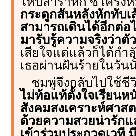
ไหปลาร้าหัก ซี่โครงห
กระดูกสันหลังหักทับเ
สามารถเดินได้อีกต่อไป
มารับรู้ความจริงว่าตัว
เสียใจแต่แล้วก็ได้กำ
เธอผ่านฝันร้ายในวันน
ชมพู่จึงกลับไปใช้ช
ไม่ท้อแท้ตั้งใจเรียน
สังคมสงเคราะห์ศาสต
ด้วยความสวยน่ารักแ
เข้าร่วมประกวดเวที ม