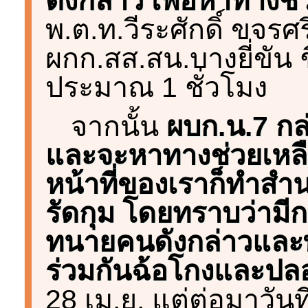
ดังกล่าว เพื่อหาทางช่
พ.ต.ท.วีระศักดิ์ ขจรศ
ผกก.สส.สน.บางยี่ขัน 
ประมาณ 1 ชั่วโมง
จากนั้น
ผบก.น.7 กล่า
และจะหาทางช่วยเหลือใ
หน้าที่ของเราก็ทำส
รัดกุม โดยทราบว่ามี
ทนายคนดังกล่าวและ
ร่วมกันฉ้อโกงและป
28 เม.ย. แต่ต่อมาวันที่