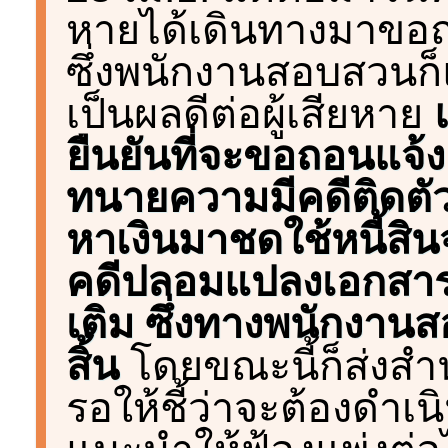
หายได้เดินทางมาขอ
ซึ่งพนักงานสอบสวนก็
เป็นผลดีต่อผู้เสียหาย
ยืนยันที่จะขอถอนแจ้ง
ทนายความมีคดีติดตั
หาเงินมาชดใช้หนี้สิ
คดีปลอมแปลงเอกสารอั
เติม ซึ่งทางพนักงาน
สิ้น
โดยขณะนี้ก็ส่งสำน
รอให้ชี้ว่าจะต้องดำเ