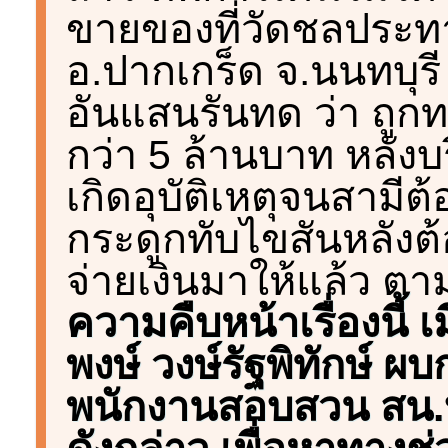
ขายของที่วัดชลประท
อ.ปากเกร็ด จ.นนทบุรี
อันแสนรันทด ว่า ถู
กว่า 5 ล้านบาท หลังบร
เกิดอุบัติเหตุจนสามีต
กระดูกทับไขสันหลังต
จ่ายเงินมาให้แล้ว ตาม
ความคืบหน้าเรื่องนี้ เม
พงษ์ วงษ์รัฐพิทักษ์ ผ
พนักงานสอบสวน สน.บางย