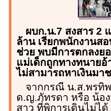
ผบก.น.7 สงสาร 2 แ
ล้าน เรียกพนักงานสอ
ช่วย พบมีการตกลงยอ
แม่เด็กถูกทางทนายอ้า
ไม่สามารถหาเงินมาช
จากกรณี น.ส.พรทิพย์
ด.ญ.ภัทรดา หรือ น้องบ
สาว ที่พิการเดินไม่ได