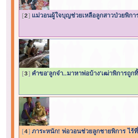
แม่วอนผู้ใจบุญช่วยเหลือลูกสาวป่วยพิก
2
คำขอ'ลูกจ๋า..มาหาพ่อบ้าง'เฒ่าพิการถูกทิ
3
ภาระหนัก! พ่อวอนช่วยลูกชายพิการ ไร้ที่
4