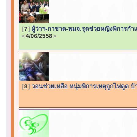
ผู้ว่าฯ-กาชาด-พมจ.รุดช่วยหญิงพิการกำ
7
4/06/2558
วอนช่วยเหลือ หนุ่มพิการเหตุถูกไฟดูด
8