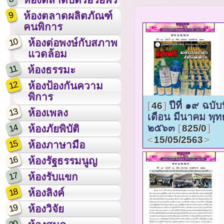
9
ห้องตลาดผลิตภัณฑ์
คนพิการ
10
ห้องต่อพงษ์กับสภาพ
แวดล้อม
11
ห้องธรรมะ
12
ห้องป้องกันความ
พิการ
ปีที่ ๑๙ ฉบับ
46
13
ห้องเพลง
เดือน มีนาคม พุ
14
๒๕๖๓
ห้องภัยพิบัติ
825/0
15/05/2563
15
ห้องภาษามือ
16
ห้องรัฐธรรมนูญ
17
ห้องรับแขก
18
ห้องลิงค์
19
ห้องวิจัย