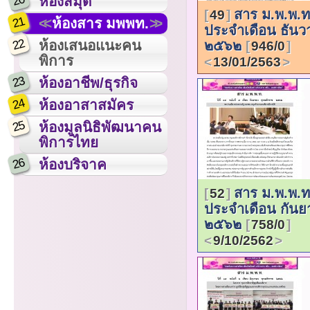
20
ห้องสมุด
สาร ม.พ.พ.ท
49
21
ห้องสาร มพพท.
ประจำเดือน ธัน
22
ห้องเสนอแนะคน
๒๕๖๒
946/0
พิการ
13/01/2563
23
ห้องอาชีพ/ธุรกิจ
24
ห้องอาสาสมัคร
25
ห้องมูลนิธิพัฒนาคน
พิการไทย
26
ห้องบริจาค
สาร ม.พ.พ.ท
52
ประจำเดือน กัน
๒๕๖๒
758/0
9/10/2562