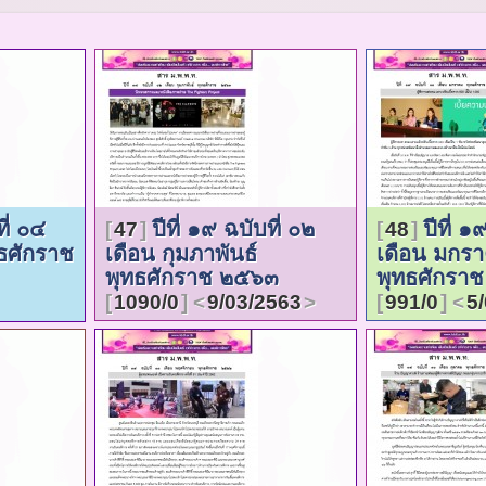
ที่ ๐๔
ปีที่ ๑๙ ฉบับที่ ๐๒
ปีที่ ๑
47
48
ทธศักราช
เดือน กุมภาพันธ์
เดือน มกร
พุทธศักราช ๒๕๖๓
พุทธศักรา
1090/0
9/03/2563
991/0
5