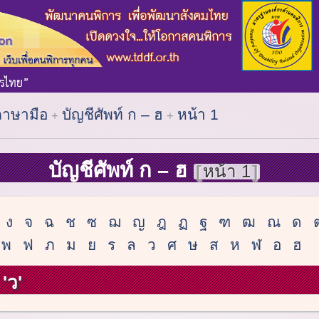
ภาษามือ
บัญชีศัพท์ ก – ฮ
หน้า 1
บัญชีศัพท์ ก – ฮ
หน้า 1
ง
จ
ฉ
ช
ซ
ฌ
ญ
ฎ
ฏ
ฐ
ฑ
ฒ
ณ
ด
พ
ฟ
ภ
ม
ย
ร
ล
ว
ศ
ษ
ส
ห
ฬ
อ
ฮ
'ว'