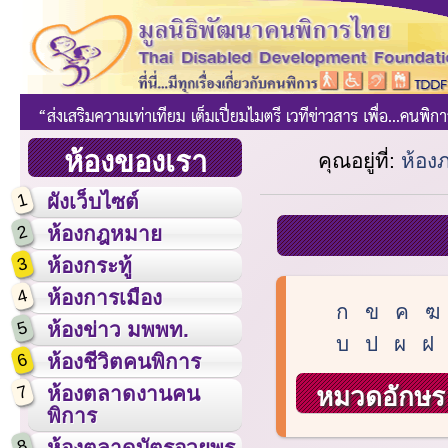
ห้องของเรา
คุณอยู่ที่:
ห้อง
1
ผังเว็บไซต์
2
ห้องกฎหมาย
3
ห้องกระทู้
4
ห้องการเมือง
ก
ข
ค
ฆ
5
ห้องข่าว มพพท.
บ
ป
ผ
ฝ
6
ห้องชีวิตคนพิการ
7
หมวดอักษร 
ห้องตลาดงานคน
พิการ
8
ห้องตลาดบัตรอวยพร