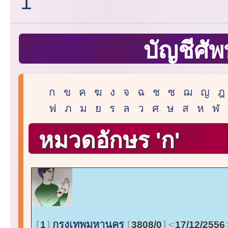
1
บัญชีศัพ
ก
ข
ค
ฆ
ง
จ
ฉ
ช
ซ
ฌ
ญ
ฎ
ฟ
ภ
ม
ย
ร
ล
ว
ศ
ษ
ส
ห
ฬ
หมวดอักษร 'ก'
กรุงเทพมหานคร
1
3808/0
17/12/2556