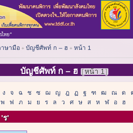
ภาษามือ
บัญชีศัพท์ ก – ฮ
หน้า 1
บัญชีศัพท์ ก – ฮ
หน้า 1
ง
จ
ฉ
ช
ซ
ฌ
ญ
ฎ
ฏ
ฐ
ฑ
ฒ
ณ
ด
พ
ฟ
ภ
ม
ย
ร
ล
ว
ศ
ษ
ส
ห
ฬ
อ
ฮ
'ร'