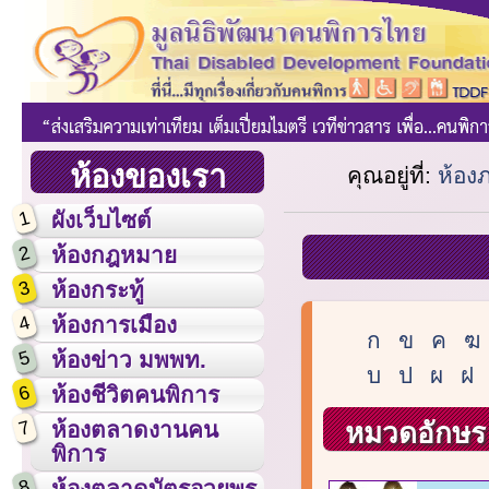
ห้องของเรา
คุณอยู่ที่:
ห้อง
1
ผังเว็บไซต์
2
ห้องกฎหมาย
3
ห้องกระทู้
4
ห้องการเมือง
ก
ข
ค
ฆ
5
ห้องข่าว มพพท.
บ
ป
ผ
ฝ
6
ห้องชีวิตคนพิการ
7
หมวดอักษร 
ห้องตลาดงานคน
พิการ
8
ห้องตลาดบัตรอวยพร