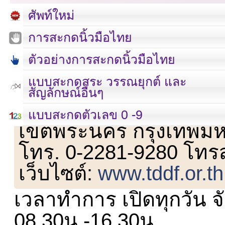
ศัพท์ใหม่
การสะกดนิ้วมือไทย
ตัวอย่างการสะกดนิ้วมือไทย
แบบสะกดสระ วรรณยุกต์ และ
สัญลักษณ์อื่นๆ
เลขที่ 23 ชั้น 2 ถนนวิ
แบบสะกดตัวเลข 0 -9
เขตพระนคร กรุงเทพม
โทร. 0-2281-9280 โทร
เว็บไซต์:
www.tddf.or.th
เวลาทำการ เปิดทุกวัน จั
08.30น.-16.30น.