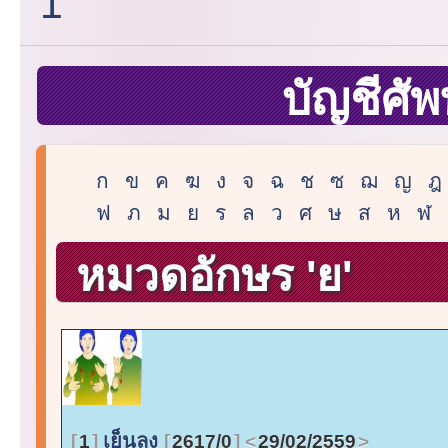
1
บัญชีศัพ
ก
ข
ค
ฆ
ง
จ
ฉ
ช
ซ
ฌ
ญ
ฎ
ฟ
ภ
ม
ย
ร
ล
ว
ศ
ษ
ส
ห
ฬ
หมวดอักษร 'ย'
เย็นลง
1
2617/0
29/02/2559