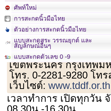
ศัพท์ใหม่
การสะกดนิ้วมือไทย
ตัวอย่างการสะกดนิ้วมือไทย
แบบสะกดสระ วรรณยุกต์ และ
สัญลักษณ์อื่นๆ
เลขที่ 23 ชั้น 2 ถนนวิ
แบบสะกดตัวเลข 0 -9
เขตพระนคร กรุงเทพม
โทร. 0-2281-9280 โทร
เว็บไซต์:
www.tddf.or.th
เวลาทำการ เปิดทุกวัน จั
08.30น.-16.30น.