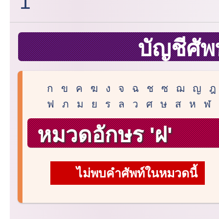
1
บัญชีศัพ
ก
ข
ค
ฆ
ง
จ
ฉ
ช
ซ
ฌ
ญ
ฎ
ฟ
ภ
ม
ย
ร
ล
ว
ศ
ษ
ส
ห
ฬ
หมวดอักษร 'ฝ'
ไม่พบคำศัพท์ในหมวดนี้