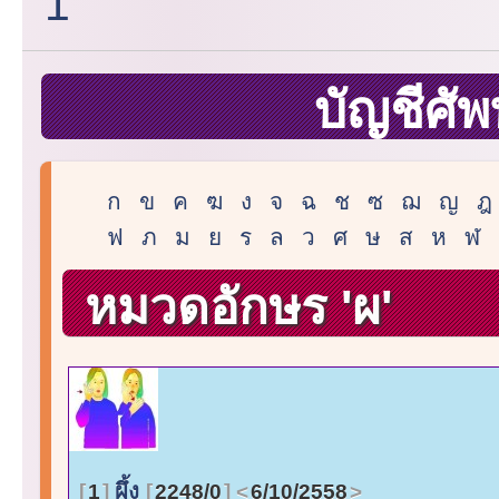
1
บัญชีศัพ
ก
ข
ค
ฆ
ง
จ
ฉ
ช
ซ
ฌ
ญ
ฎ
ฟ
ภ
ม
ย
ร
ล
ว
ศ
ษ
ส
ห
ฬ
หมวดอักษร 'ผ'
ผึ้ง
1
2248/0
6/10/2558