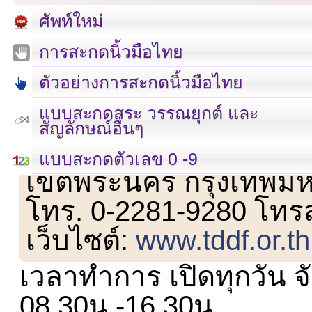
ศัพท์ใหม่
การสะกดนิ้วมือไทย
ตัวอย่างการสะกดนิ้วมือไทย
แบบสะกดสระ วรรณยุกต์ และ
สัญลักษณ์อื่นๆ
เลขที่ 23 ชั้น 2 ถนนวิ
แบบสะกดตัวเลข 0 -9
เขตพระนคร กรุงเทพม
โทร. 0-2281-9280 โทร
เว็บไซต์:
www.tddf.or.th
เวลาทำการ เปิดทุกวัน จั
08.30น.-16.30น.