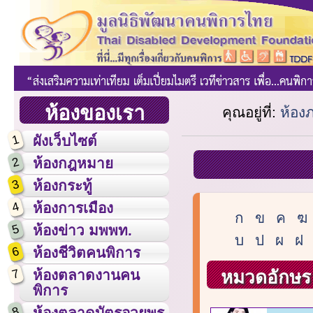
ห้องของเรา
คุณอยู่ที่:
ห้อง
1
ผังเว็บไซต์
2
ห้องกฎหมาย
3
ห้องกระทู้
4
ห้องการเมือง
ก
ข
ค
ฆ
5
ห้องข่าว มพพท.
บ
ป
ผ
ฝ
6
ห้องชีวิตคนพิการ
7
หมวดอักษร 
ห้องตลาดงานคน
พิการ
8
ห้องตลาดบัตรอวยพร