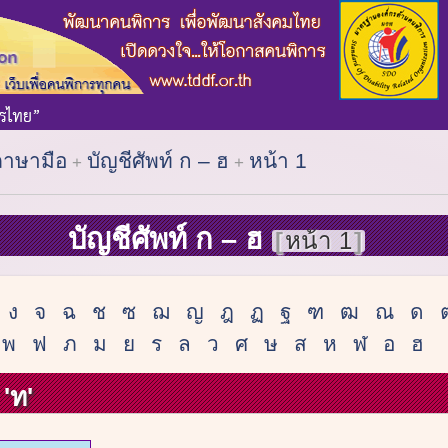
ภาษามือ
บัญชีศัพท์ ก – ฮ
หน้า 1
บัญชีศัพท์ ก – ฮ
หน้า 1
ง
จ
ฉ
ช
ซ
ฌ
ญ
ฎ
ฏ
ฐ
ฑ
ฒ
ณ
ด
พ
ฟ
ภ
ม
ย
ร
ล
ว
ศ
ษ
ส
ห
ฬ
อ
ฮ
'ท'