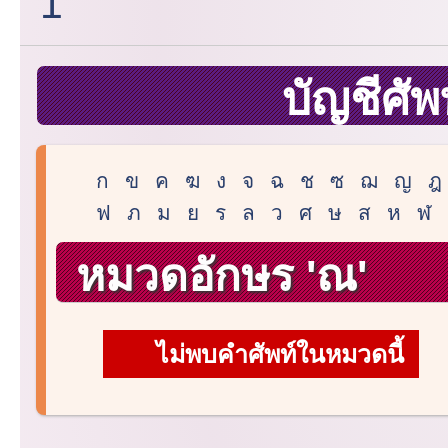
1
บัญชีศัพ
ก
ข
ค
ฆ
ง
จ
ฉ
ช
ซ
ฌ
ญ
ฎ
ฟ
ภ
ม
ย
ร
ล
ว
ศ
ษ
ส
ห
ฬ
หมวดอักษร 'ณ'
ไม่พบคำศัพท์ในหมวดนี้