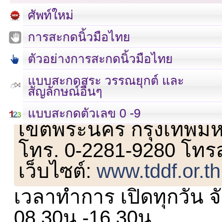
ศัพท์ใหม่
การสะกดนิ้วมือไทย
ตัวอย่างการสะกดนิ้วมือไทย
แบบสะกดสระ วรรณยุกต์ และ
สัญลักษณ์อื่นๆ
เลขที่ 23 ชั้น 2 ถนนวิ
แบบสะกดตัวเลข 0 -9
เขตพระนคร กรุงเทพม
โทร. 0-2281-9280 โทร
เว็บไซต์:
www.tddf.or.th
เวลาทำการ เปิดทุกวัน จั
08.30น.-16.30น.