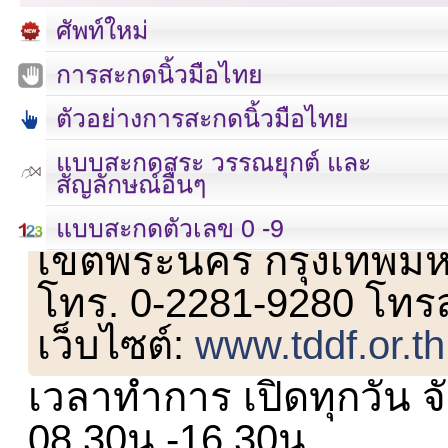
ศัพท์ใหม่
การสะกดนิ้วมือไทย
ตัวอย่างการสะกดนิ้วมือไทย
แบบสะกดสระ วรรณยุกต์ และ
สัญลักษณ์อื่นๆ
เลขที่ 23 ชั้น 2 ถนนวิ
แบบสะกดตัวเลข 0 -9
เขตพระนคร กรุงเทพม
โทร. 0-2281-9280 โทร
เว็บไซต์:
www.tddf.or.th
เวลาทำการ เปิดทุกวัน จั
08.30น.-16.30น.