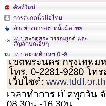
ศัพท์ใหม่
การสะกดนิ้วมือไทย
ตัวอย่างการสะกดนิ้วมือไทย
แบบสะกดสระ วรรณยุกต์ และ
สัญลักษณ์อื่นๆ
เลขที่ 23 ชั้น 2 ถนนวิ
แบบสะกดตัวเลข 0 -9
เขตพระนคร กรุงเทพม
โทร. 0-2281-9280 โทร
เว็บไซต์:
www.tddf.or.th
เวลาทำการ เปิดทุกวัน จั
08.30น.-16.30น.