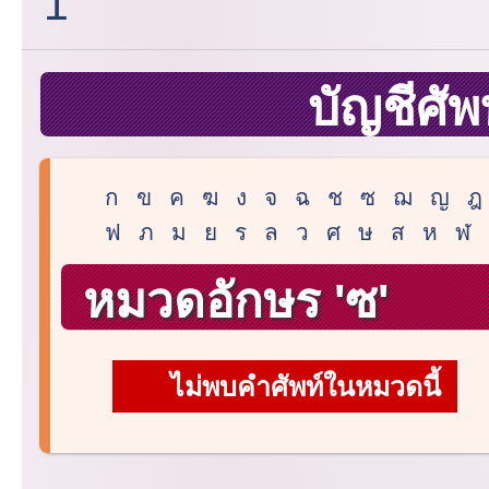
1
บัญชีศัพ
ก
ข
ค
ฆ
ง
จ
ฉ
ช
ซ
ฌ
ญ
ฎ
ฟ
ภ
ม
ย
ร
ล
ว
ศ
ษ
ส
ห
ฬ
หมวดอักษร 'ซ'
ไม่พบคำศัพท์ในหมวดนี้