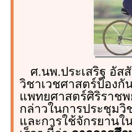
ศ.นพ.ประเสริฐ อัส
วิชาเวชศาสตร์ป้องก
แพทยศาสตร์ศิริราชพ
กล่าวในการประชุมวิช
และการใช้จักรยานในชีว