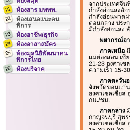
20
ห้องสมุด
จากประเทศจีนที
21
ห้องสาร มพพท.
กำลังอ่อนลงลั
กำลังอ่อนพาดผ
22
ห้องเสนอแนะคน
ตอนกลาง ประกอ
พิการ
มีกำลังอ่อนลง 
23
ห้องอาชีพ/ธุรกิจ
พยากรณ์อากา
24
ห้องอาสาสมัคร
ภาคเหนือ
ม
25
ห้องมูลนิธิพัฒนาคน
แม่ฮ่องสอน เชี
พิการไทย
21-23 องศาเซลเ
26
ห้องบริจาค
ความเร็ว 15-30
ภาคตะวันอ
จังหวัดขอนแก่น 
องศาเซลเซียส อ
กม./ชม.
ภาคกลาง
ม
กาญจนบุรี สุพร
องศาเซลเซียส อ
15-30 กม./ชม.