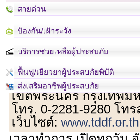
สายด่วน
ป้องกัน/เฝ้าระวัง
บริการช่วยเหลือผู้ประสบภัย
ฟื้นฟู/เยียวยาผู้ประสบภัยพิบัติ
เลขที่ 23 ชั้น 2 ถนนวิ
ส่งเสริมอาชีพผู้ประสบภัย
เขตพระนคร กรุงเทพม
โทร. 0-2281-9280 โทร
เว็บไซต์:
www.tddf.or.th
เวลาทำการ เปิดทุกวัน จั