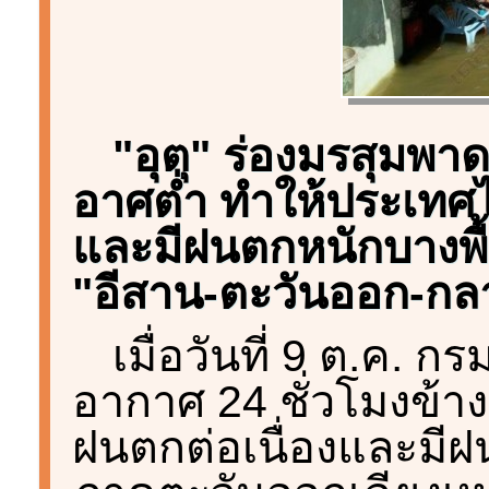
"อุตุ" ร่องมรสุมพา
อาศต่ำ ทำให้ประเทศไ
และมีฝนตกหนักบางพื้นท
"อีสาน-ตะวันออก-กล
เมื่อวันที่ 9 ต.ค. 
อากาศ 24 ชั่วโมงข้า
ฝนตกต่อเนื่องและมีฝน