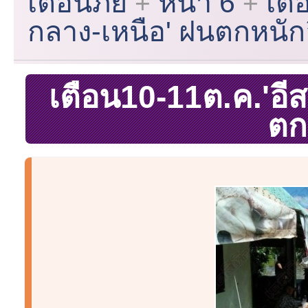
เตือนภัย
หน้า 6
เตื
กลาง-เหนือ' ฝนตกหนัก
เตือน10-11ต.ค.'อี
ตก