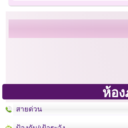
ห้องภ
สายด่วน
ป้องกัน/เฝ้าระวัง