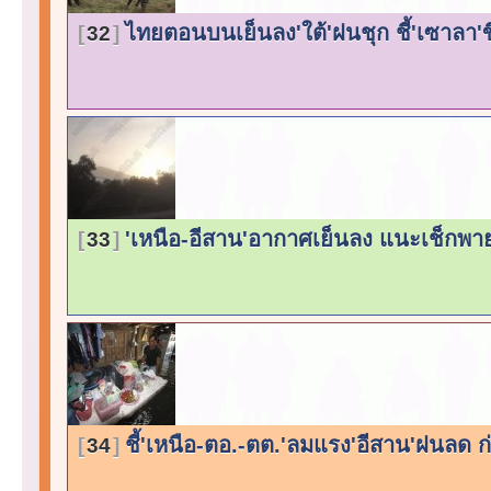
ไทยตอนบนเย็นลง'ใต้'ฝนชุก ชี้'เซาลา'ขึ้น
32
'เหนือ-อีสาน'อากาศเย็นลง แนะเช็กพายุ'
33
ชี้'เหนือ-ตอ.-ตต.'ลมแรง'อีสาน'ฝนลด 
34