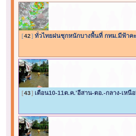
ทั่วไทยฝนชุกหนักบางพื้นที่ กทม.มีฟ้า
42
เตือน10-11ต.ค.'อีสาน-ตอ.-กลาง-เหนื
43