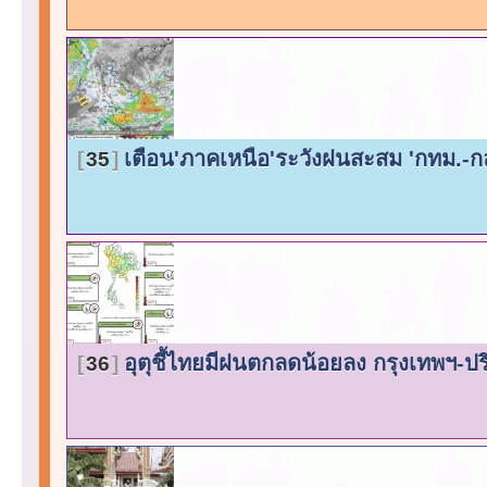
เตือน'ภาคเหนือ'ระวังฝนสะสม 'กทม.-
35
อุตุชี้ไทยมีฝนตกลดน้อยลง กรุงเทพฯ
36