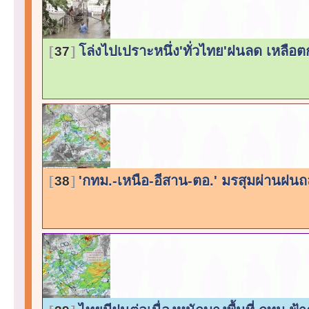
โล่งไปเปราะหนึ่ง'ทั่วไทย'ฝนลด เหลือตก
37
'กทม.-เหนือ-อีสาน-ตอ.' มรสุมผ่านฝนถ
38