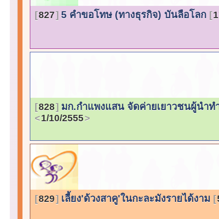
5 คำขอโทษ (ทางธุรกิจ) บันลือโลก
827
1
มก.กำแพงแสน จัดค่ายเยาวชนผู้นำทำอ
828
1/10/2555
เลี้ยง'ด้วงสาคู'ในกะละมังรายได้งาม
829