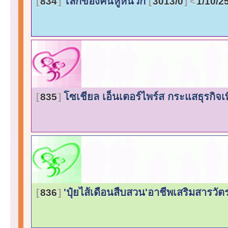
โลกของคนหูหนวก
834
3013/0
1/10/2
โซเชียล เอ็นเตอร์ไพร์ส กระแสธุรกิจเพื
835
'ปุ๋ยไส้เดือนสืบสวน'อาชีพเสริมสารวั
836