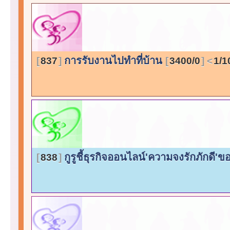
การรับงานไปทำที่บ้าน
837
3400/0
1/1
กูรูชี้ธุรกิจออนไลน์'ความจงรักภักดี'ข
838