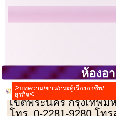
ห้องอา
บทความ/ข่าว/กระทู้เรื่องอาชีพ/
เลขที่ 23 ชั้น 2 ถนนวิ
ธุรกิจ
เขตพระนคร กรุงเทพม
โทร. 0-2281-9280 โทร