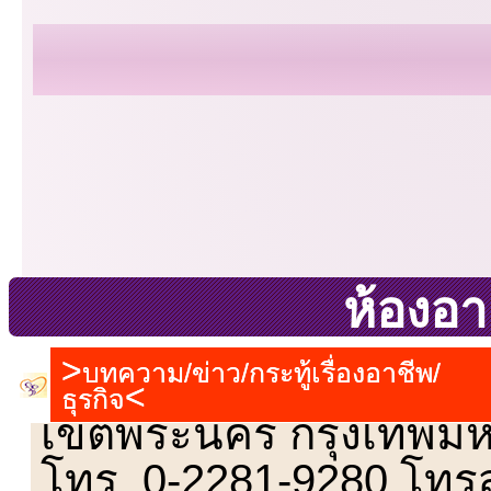
ห้องอา
บทความ/ข่าว/กระทู้เรื่องอาชีพ/
เลขที่ 23 ชั้น 2 ถนนวิ
ธุรกิจ
เขตพระนคร กรุงเทพม
โทร. 0-2281-9280 โทร