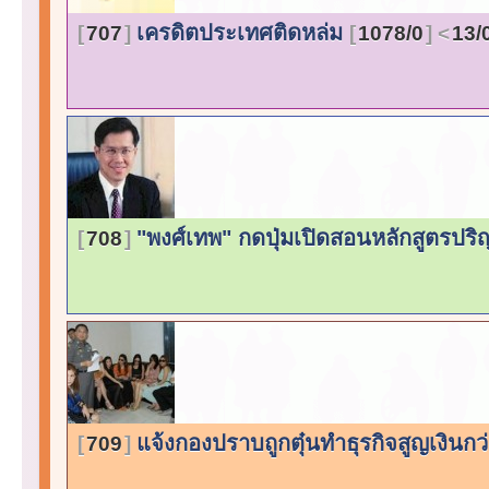
เครดิตประเทศติดหล่ม
707
1078/0
13/
"พงศ์เทพ" กดปุ่มเปิดสอนหลักสูตรปร
708
แจ้งกองปราบถูกตุ๋นทำธุรกิจสูญเงินกว
709