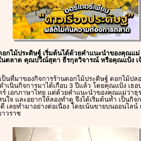
อกไม้ประดิษฐ์ เริ่มต้นได้ด้วยคำแนะนำของคุณแม่ ว่า
ในตลาด คุณปวีณ์สุดา ธีรกุลวิจารณ์ หรือคุณแป้ง เจ
เป็นที่มาของกิจการร้านดอกไม้ประดิษฐ์ ดอกไม้ปลอม
งดำเนินกิจการมาได้เกือบ 3 ปีแล้ว โดยคุณแป้ง เธอ
์ เอกภาษาไทย แต่ด้วยคำแนะนำของคุณแม่ว่าธุร
าสนใจ และอยากให้ลองทำดู จึงได้เริ่มต้นทำ เป็นกิจ
้ดี เลยทำมาอย่างต่อเนื่อง โดยเน้นขายบนออนไลน์ แ
่เยาวราช