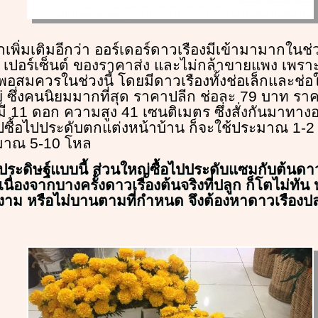
เพิ่มเติมอีกว่า ออร์เดอร์ดาวเรืองมีเข้ามามากในช่
ปอร์เซ็นต์ ของราคาส่ง และไม่กล้าขายแพง เพราะเ
พอสมควรในช่วงนี้ โดยมีดาวเรืองทั้งช่อเล็กและช่
่ ซึ่งคนนิยมมากที่สุด ราคาปลีก ช่อละ 79 บาท รา
มี 11 ดอก ความสูง 41 เซนติเมตร ซึ่งสั่งกันมาทา
่วไปซื้อไปประดับตกแต่งหน้าบ้าน ก็จะใช้ประมาณ 1-
ะมาณ 5-10 โหล
งประดิษฐ์แบบนี้ ส่วนใหญ่ซื้อไปประดับแซมกับต้นดา
เนื่องจากบางครั้งดาวเรืองต้นจริงที่ปลูก ก็โตไม่ทัน 
ยงาม หรือไม่บานตามที่กำหนด จึงต้องหาดาวเรือง