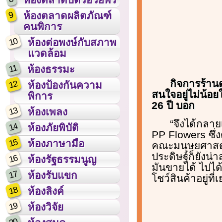
9
ห้องตลาดผลิตภัณฑ์
คนพิการ
10
ห้องต่อพงษ์กับสภาพ
แวดล้อม
11
ห้องธรรมะ
กิจการร้านด
12
ห้องป้องกันความ
สนใจอยู่ไม่น้อย
พิการ
26 ปี บอก
13
ห้องเพลง
“จึงได้กลาย
14
ห้องภัยพิบัติ
PP Flowers ซึ่
15
ห้องภาษามือ
คณะมนุษยศาสตร
ประดิษฐ์ก็ยังน่
16
ห้องรัฐธรรมนูญ
มันขายได้ ไปได
17
ห้องรับแขก
โชว์สินค้าอยู่ที
18
ห้องลิงค์
19
ห้องวิจัย