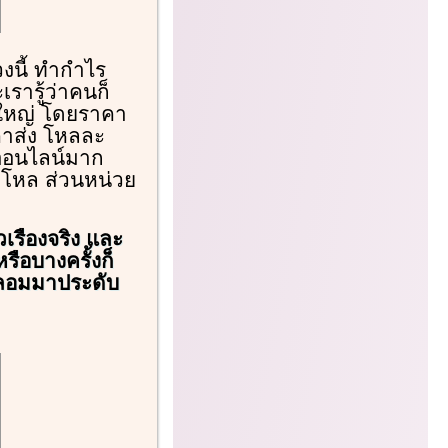
วงนี้ ทำกำไร
รารู้ว่าคนก็
อใหญ่ โดยราคา
คาส่ง โหลละ
งออนไลน์มาก
2 โหล ส่วนหน่วย
วเรืองจริง และ
หรือบางครั้งก็
ปลอมมาประดับ