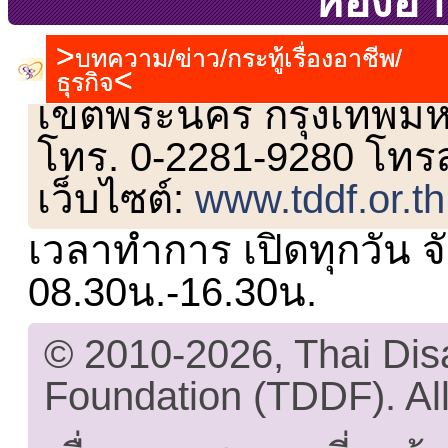
ห้องอา
บทความ/ข่าว/กระทู้เรื่องอาชีพ/
เลขที่ 23 ชั้น 2 ถนนวิ
ธุรกิจ
เขตพระนคร กรุงเทพม
โทร. 0-2281-9280 โทร
เว็บไซต์:
www.tddf.or.th
เวลาทำการ เปิดทุกวัน จั
08.30น.-16.30น.
© 2010-2026, Thai Di
Foundation (TDDF). All