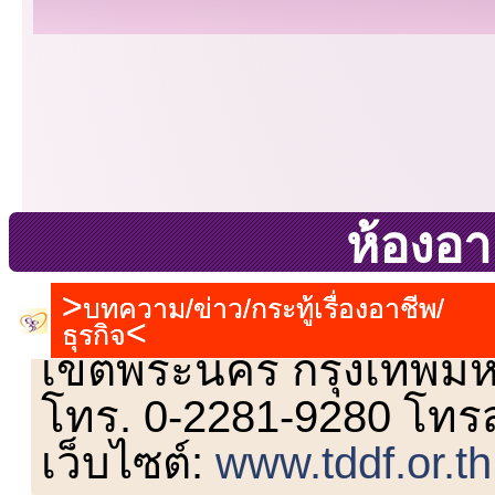
ห้องอา
บทความ/ข่าว/กระทู้เรื่องอาชีพ/
เลขที่ 23 ชั้น 2 ถนนวิ
ธุรกิจ
เขตพระนคร กรุงเทพม
โทร. 0-2281-9280 โทร
เว็บไซต์:
www.tddf.or.th