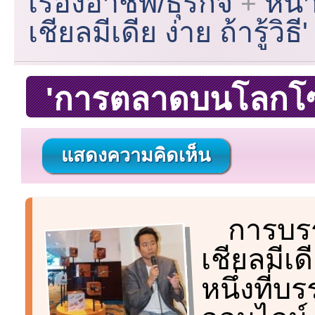
เรื่องอาชีพ/ธุรกิจ
หน้
เชียลมีเดีย ง่าย ถ้ารู้วิธี'
'การตลาดบนโลกโซเชีย
แสดงความคิดเห็น
การบร
เชียลมีเดี
หนึ่งที่