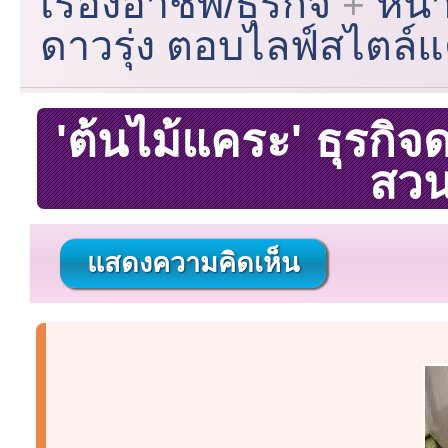
เรื่องอาชีพ/ธุรกิจ
หน้
ดาวรุ่ง ตอบไลฟ์สไตล์
'ต้นไม้แคระ' ธุรกิจ
สวน
แสดงความคิดเห็น