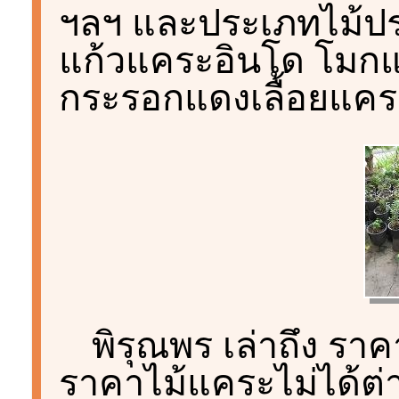
ฯลฯ และประเภทไม้ปร
แก้วแคระอินโด โมก
กระรอกแดงเลื้อยแคร
พิรุณพร เล่าถึง ราค
ราคาไม้แคระไม่ได้ต่า