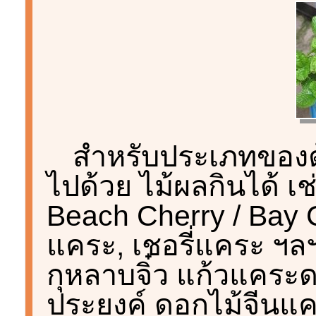
สำหรับประเภทของต
ไปด้วย ไม้ผลกินได้ เช
Beach Cherry / Bay C
แคระ, เชอรี่แคระ ฯล
กุหลาบจิ๋ว แก้วแคร
ประยงค์ ดอกไม้จีนแ